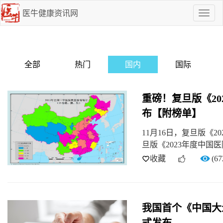
医牛健康资讯网
点
我
啊
全部
热门
国内
国际
重磅！复旦版《2
布【附榜单】
11月16日，复旦版《
旦版《2023年度中国医
收藏
(67
我国首个《中国大