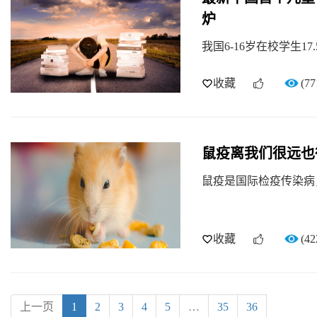
炉
我国6-16岁在校学生1
收藏
(77
鼠疫离我们很远也
鼠疫是国际检疫传染病
收藏
(42
上一页
1
2
3
4
5
…
35
36