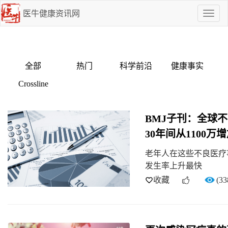
医牛健康资讯网
点
我
啊
全部
热门
科学前沿
健康事实
Crossline
BMJ子刊：全球
30年间从1100万增
老年人在这些不良医疗事
发生率上升最快
收藏
(33