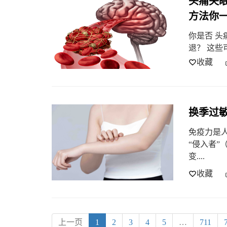
头痛失
方法你
你是否 头
退？ 这些
收藏
换季过
免疫力是
“侵入者
变....
收藏
上一页
1
2
3
4
5
…
711