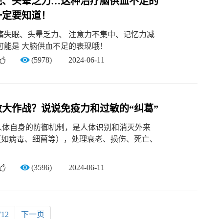
眠、头晕乏力…这种治疗脑供血不足的
一定要知道！
痛失眠、头晕乏力、 注意力不集中、记忆力减
可能是 大脑供血不足的表现哦！
(5978)
2024-06-11
敏大作战？说说免疫力和过敏的“纠葛”
人体自身的防御机制，是人体识别和消灭外来
”（如病毒、细菌等），处理衰老、损伤、死亡、
(3596)
2024-06-11
712
下一页