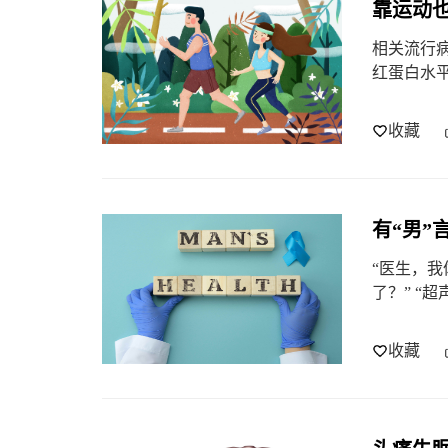
靠运动
相关流行
红蛋白水平0
收藏
有“男”
“医生，我
了？” “
收藏