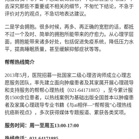
去深究那些不重要或不相关的细节，不匆忙下结论，不急于
评价对方的观点，不急切地表达建议。
二是学会拥抱。很多时候，再多、再正确的宽慰的话，都抵
不过一个及时、简单的拥抱所能带来的疗愈力。从心理学层
面，拥抱能带来诸多好处，包括促进免疫系统，降低压力水
平，提高睡眠质量，甚至缓解抑郁症状等等。
帮帮热线简介
2013年5月，医院招募一批国家二级心理咨询师成立心理志
愿服务团队，率先建立面向肿瘤患者及其家属开展心理疏导
和支持服务的帮帮心理热线（021-64171885），至今累计服
务1500余位患者，以热线案例为基础出版全国首本以肿瘤患
者及家属心理疏导专业书籍《与ai相伴—“帮帮我”心理热线
抗癌新视点》，多次获得媒体专题报道、累获各类奖项。
服务时间：周一至周五13:00-17:00
热线电话：021-64171885