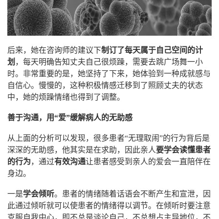
后来，她在咨询师的建议下
制订了每天属于自己空间的计
划
，每天明确告知丈夫自己很烦躁，需要去跳广场舞一小
时。非常重要的是，她坚持了下来，她体验到一种成就感与
自信心。慢慢的，这种积极情感迁移到了照顾丈夫的状态
中，她的烦躁情绪也得到了调整。
善于沟通，
用“爱”缓解病人的无助感
从上面的分析可以发现，很多患者“无理取闹”的行为背后是
深深的无助感，他其实是在求助，因此亲人
要学会读懂患者
的行为
，通过
有效沟通
让患者感受到亲人的爱会一直陪伴在
身边。
一是
学会倾听
。患者的情绪随着话语会不断产生和宣泄，因
此通过倾听就可以使患者的情绪得以调节。在倾听时要注意
克服自我中心，即不总是谈论自己，不总想占主导地位，不