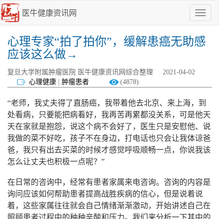
医牛健康资讯网
点
我
啊
心理专家“拍了拍你”，缓解患癌无助感
应该这么做→
复旦大学附属肿瘤医院 医牛健康资讯网综合整理
2021-04-02
心理健康
|
肿瘤患者
(4878)
“老师，我丈夫得了直肠癌，我带着他去北京、来上海，到
处看病，只要能把病看好，我再苦再累都没关系，可是他天
天在家就是抱怨，说这个病不会好了，医生只是安慰他、说
我做的菜不好吃，孩子不在身边，打电话也只会让我体谅爸
爸，我只有出去买菜的时候才感觉呼吸顺畅一点，你说我该
怎么让丈夫也积极一点呢？”
在日常的咨询中，经常有患者家属来电咨询。咨询的内容是
询问应该如何帮助患者提高战胜疾病的信心，但是说着说
着，这些家属往往就会自己情绪渐渐激动，开始讲述自己在
照顾患者过程中的种种辛酸和压力。我们来分析一下其中的