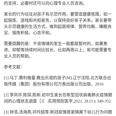
的支持，必要时还可以向心理专业人员咨询。
家长的行为往往对孩子有示范作用，要营造健康氛围，如一
起锻炼、游戏和共担家务，以保持良好亲子关系。家长要带
头示范健康的生活方式，做到起居规律、营养均衡、睡眠充
足、锻炼积极、心态平和。
需要提醒的是：不良情绪的发生一般都是暂时的，如果焦
虑、抑郁等持续时间比较长，比如两周以上，有可能需要专
业人员的帮助。
参考文献：
[1] 马丁.赛利格曼.教出乐观的孩子[M].辽宁沈阳.北方联合出
版传媒（集团）股份有限公司万卷出版公司出版，2010.
[2] 李凤华,陈琛,陈新.初中生家长在新型冠状病毒肺炎疫情期
间的心理状态调查［J］.实用预防医学,2021, 28 (3 ): 349-352.
[3] 钟浩,汤海燕,邓玲超等.新冠疫情居家隔离下幼儿行为问题