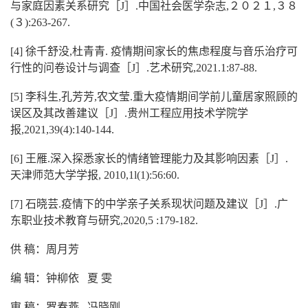
与家庭因素关系研究［J］.中国社会医学杂志,２０２１,３８
(３):263-267.
[4] 徐千舒没,杜青青. 疫情期间家长的焦虑程度与音乐治疗可
行性的问卷设计与调查［J］.艺术研究,2021.1:87-88.
[5] 李科生,孔芳芳,农文莹.重大疫情期间学前儿童居家照顾的
误区及其改善建议［J］.贵州工程应用技术学院学
报,2021,39(4):140-144.
[6] 王雁.深入探悉家长的情绪管理能力及其影响因素［J］.
天津师范大学学报, 2010,1l(1):56:60.
[7] 石晓芸.疫情下的中学亲子关系现状问题及建议［J］.广
东职业技术教育与研究,2020,5 :179-182.
供 稿：周月芳
编 辑：钟柳依 夏 雯
审 稿：罗春燕 冯晓刚