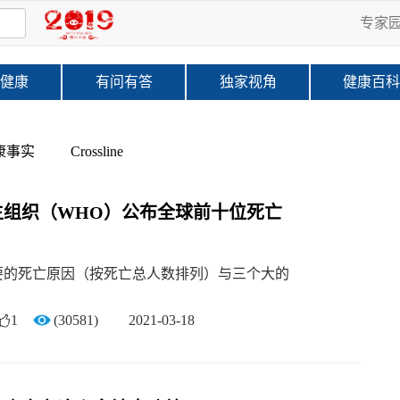
专家
健康
有问有答
独家视角
健康百
康事实
Crossline
生组织（WHO）公布全球前十位死亡
要的死亡原因（按死亡总人数排列）与三个大的
1
(30581)
2021-03-18