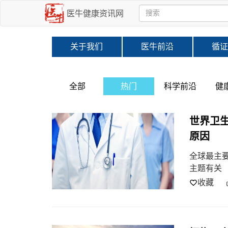
医牛健康资讯网
关于我们
医牛前沿
循证
全部
热门
科学前沿
健
世界卫
原因
全球最主
主题有关
收藏