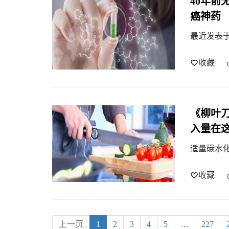
40年
癌神药
最近发表于
收藏
《柳叶
入量在
适量碳水
收藏
上一页
1
2
3
4
5
…
227