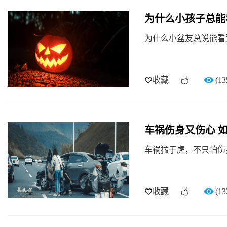
为什么小孩子总能
为什么小盆友总说能看到
收藏
(13
车祸伤身又伤心 
车祸猛于虎，不只怕伤
收藏
(13