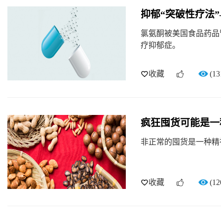
抑郁“突破性疗法
氯氨酮被美国食品药品
疗抑郁症。
收藏
(13
疯狂囤货可能是一
非正常的囤货是一种精
收藏
(12